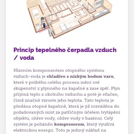
Princip tepelného čerpadla vzduch
/ voda
Hlavním komponentem otopného systému
vzduch-voda je
chladivo s nízkým bodem varu
,
které v průběhu celého procesu mění své
skupenství z plynného na kapalné a zase zpět. Plyn
přijímá teplo z okolního vzduchu a poté je stlačen,
čímž značně vzroste jeho teplota. Tato teplota je
předána otopné kapalině, která je již rozváděna do
požadovaných míst za patřičným účelem (vytápění
objektu, ohřev vody, ohřev vody v bazénu). Celý
systém je poháněn
kompresorem
, který využívá
elektrickou energii. Toto je jediný náklad na