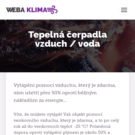
WEBA KLIMA
Tepelná čerpadla
vzduch / voda
Vytápění pomocí vzduchu, který je zdarma,
vám ušetří přes 50% oproti běžným
nákladům za energie...
Víte, že můžete vytápět Váš objekt pomocí
venkovního vzduchu, který je zdarma, a to po celý
rok až do venkovních teplot -25 °C? Průměrná
úspora oproti vytápění plynem je okolo 50% a