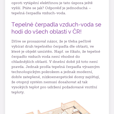
oproti vytápění elektřinou je tato úspora ještě
vyšší. Ptáte se jak? Odpověď je jednoduchá –
tepelná čerpadla vzduch-voda.
Tepelné čerpadla vzduch-voda se
hodí do všech oblastí v ČR!
Dříve se prosazoval názor, že je třeba pečlivě
vybírat druh tepelného čerpadla dle oblasti, ve
které je objekt umístěn. Např. se říkalo, že tepelné
čerpadlo vzduch voda není vhodné do
chladnějších oblastí. V dnešní době již toto není
pravda. Jednak prošla tepelná čerpadla výrazným
technologickým pokrokem a jednak moderní,
dobře zateplené, nízkoenergetické domy zajišťují,
že otopný systém nemusí dosahovat až tak
vysokých teplot pro udržení požadované vnitřní
teploty.