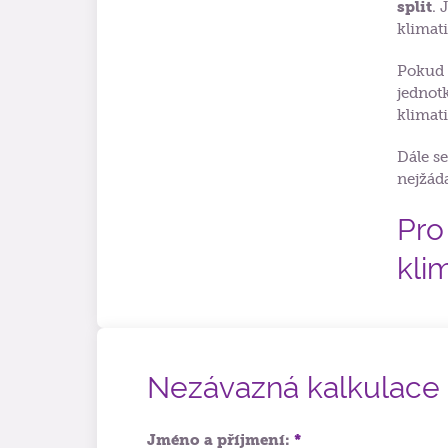
split
. 
klimat
Pokud 
jednotk
klimat
Dále se
nejžád
Pro
klim
Nezávazná kalkulace
Jméno a příjmení:
*