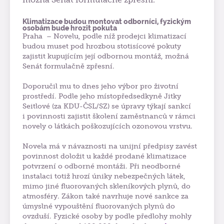
Klimatizace budou montovat odborníci, fyzickým
osobám bude hrozit pokuta
Praha – Novelu, podle níž prodejci klimatizací
budou muset pod hrozbou stotisícové pokuty
zajistit kupujícím její odbornou montáž, možná
Senát formulačně zpřesní.
Doporučil mu to dnes jeho výbor pro životní
prostředí. Podle jeho místopředsedkyně Jitky
Seitlové (za KDU-ČSL/SZ) se úpravy týkají sankcí
i povinnosti zajistit školení zaměstnanců v rámci
novely o látkách poškozujících ozonovou vrstvu.
Novela má v návaznosti na unijní předpisy zavést
povinnost doložit u každé prodané klimatizace
potvrzení o odborné montáži. Při neodborné
instalaci totiž hrozí úniky nebezpečných látek,
mimo jiné fluorovaných skleníkových plynů, do
atmosféry.
Zákon také navrhuje nové sankce za
úmyslné vypouštění fluorovaných plynů do
ovzduší. Fyzické osoby by podle předlohy mohly