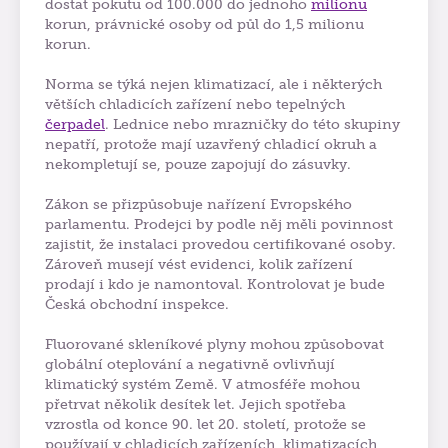
dostat pokutu od 100.000 do jednoho
milionu
korun, právnické osoby od půl do 1,5 milionu
korun.
Norma se týká nejen klimatizací, ale i některých
větších chladicích zařízení nebo tepelných
čerpadel
. Lednice nebo mrazničky do této skupiny
nepatří, protože mají uzavřený chladicí okruh a
nekompletují se, pouze zapojují do zásuvky.
Zákon se přizpůsobuje nařízení Evropského
parlamentu. Prodejci by podle něj měli povinnost
zajistit, že instalaci provedou certifikované osoby.
Zároveň musejí vést evidenci, kolik zařízení
prodají i kdo je namontoval. Kontrolovat je bude
Česká obchodní inspekce.
Fluorované skleníkové plyny mohou způsobovat
globální oteplování a negativně ovlivňují
klimatický systém Země. V atmosféře mohou
přetrvat několik desítek let. Jejich spotřeba
vzrostla od konce 90. let 20. století, protože se
používají v chladicích zařízeních, klimatizacích,