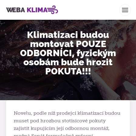
WEBA KLIMA
Klimatizaci budou
montovat POUZE
ODBORNÍCI, fyzickým
osobám bude hrozit
POKUTA!!!
Novelu, podle níž prodejci klimatizací budou
muset pod hrozbou stotisícové pokuty
zajistit kupujícím její odbornou montáž,
možná Senát formulačně zpřesní.