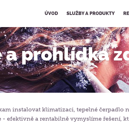
ÚVOD
SLUŽBY A PRODUKTY
RE
 a prohlídka 
 kam instalovat klimatizaci, tepelné čerpadlo
 efektivně a rentabilně vymyslíme řešení, kt